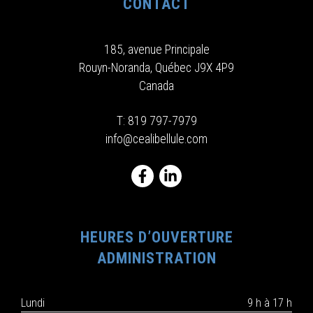
CONTACT
185, avenue Principale
Rouyn-Noranda, Québec J9X 4P9
Canada
T:
819 797-7979
info@cealibellule.com
HEURES D’OUVERTURE
ADMINISTRATION
Lundi
9 h à 17 h